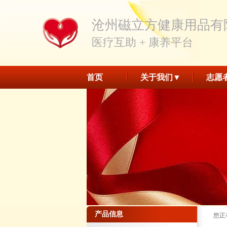
沧州磁立方健康用品有
医疗互助 + 康养平台
首页
关于我们▼
志愿
产品信息
您正