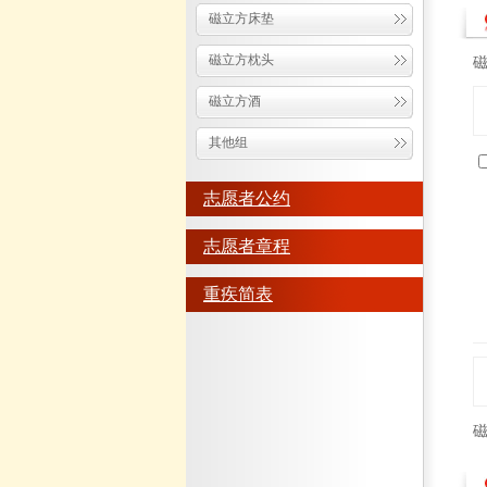
磁立方床垫
磁立方枕头
磁
磁立方酒
其他组
志愿者公约
志愿者章程
重疾简表